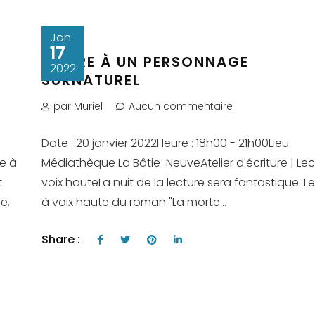
Jan
17
LETTRE À UN PERSONNAGE
2022
SURNATUREL
par Muriel
Aucun commentaire
Date : 20 janvier 2022Heure : 18h00 - 21h00Lieu:
re à
Médiathèque La Bâtie-NeuveAtelier d'écriture | Lec
t
voix hauteLa nuit de la lecture sera fantastique. L
e,
à voix haute du roman "La morte...
Share :