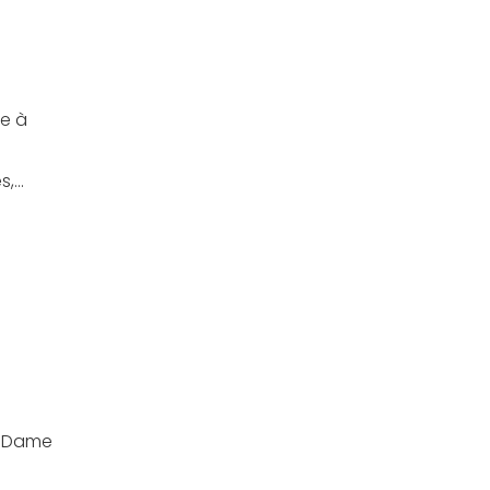
re à
...
re Dame