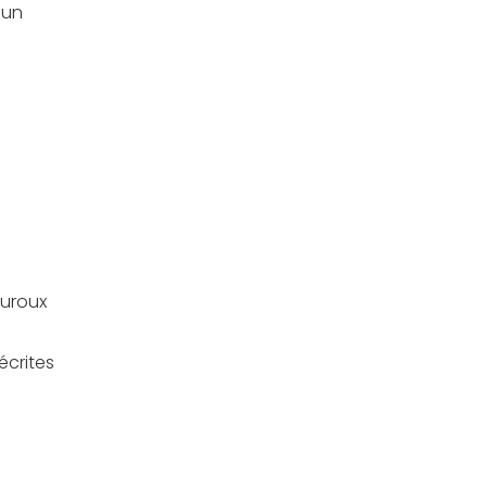
 un
auroux
écrites