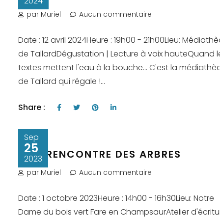
2024
par Muriel
Aucun commentaire
Date : 12 avril 2024Heure : 19h00 - 21h00Lieu: Médiath
de TallardDégustation | Lecture à voix hauteQuand l
textes mettent l'eau à la bouche... C'est la médiath
de Tallard qui régale !...
Share :
Sep
25
A LA RENCONTRE DES ARBRES
2023
par Muriel
Aucun commentaire
Date : 1 octobre 2023Heure : 14h00 - 16h30Lieu: Notre
Dame du bois vert Fare en ChampsaurAtelier d'écritur