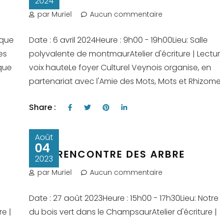
2024
par Muriel
Aucun commentaire
èque
Date : 6 avril 2024Heure : 9h00 - 19h00Lieu: Salle
es
polyvalente de montmaurAtelier d'écriture | Lectu
èque
voix hauteLe foyer Culturel Veynois organise, en
partenariat avec l'Amie des Mots, Mots et Rhizomes,
Share :
Août
04
A LA RENCONTRE DES ARBRE
2023
par Muriel
Aucun commentaire
Date : 27 août 2023Heure : 15h00 - 17h30Lieu: Not
e |
du bois vert dans le ChampsaurAtelier d'écriture |