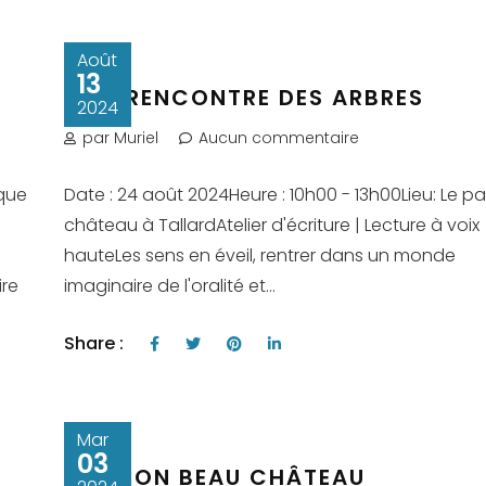
Août
13
A LA RENCONTRE DES ARBRES
2024
par Muriel
Aucun commentaire
èque
Date : 24 août 2024Heure : 10h00 - 13h00Lieu: Le p
château à TallardAtelier d'écriture | Lecture à voix
hauteLes sens en éveil, rentrer dans un monde
ire
imaginaire de l'oralité et...
Share :
Mar
03
AH, MON BEAU CHÂTEAU