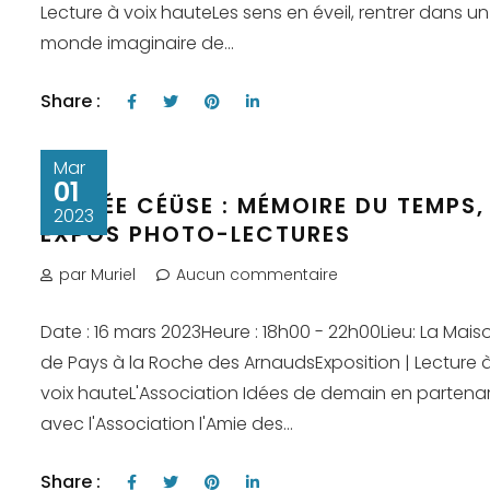
Lecture à voix hauteLes sens en éveil, rentrer dans un
monde imaginaire de...
Share :
Mar
01
VEILLÉE CÉÜSE : MÉMOIRE DU TEMPS,
2023
EXPOS PHOTO-LECTURES
par Muriel
Aucun commentaire
Date : 16 mars 2023Heure : 18h00 - 22h00Lieu: La Mais
de Pays à la Roche des ArnaudsExposition | Lecture 
voix hauteL'Association Idées de demain en partenar
avec l'Association l'Amie des...
Share :