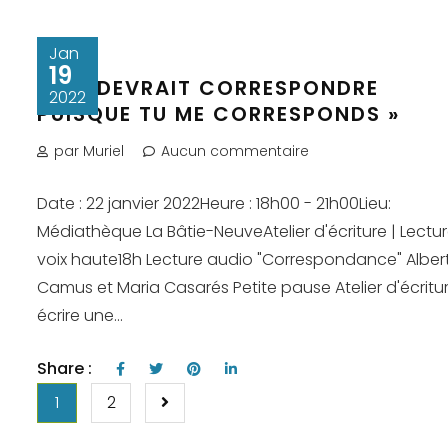
Jan
19
« ON DEVRAIT CORRESPONDRE
2022
PUISQUE TU ME CORRESPONDS »
par Muriel
Aucun commentaire
Date : 22 janvier 2022Heure : 18h00 - 21h00Lieu:
Médiathèque La Bâtie-NeuveAtelier d'écriture | Lectu
voix haute18h Lecture audio "Correspondance" Alber
Camus et Maria Casarés Petite pause Atelier d'écritur
écrire une...
Share :
PAGINATION
1
2