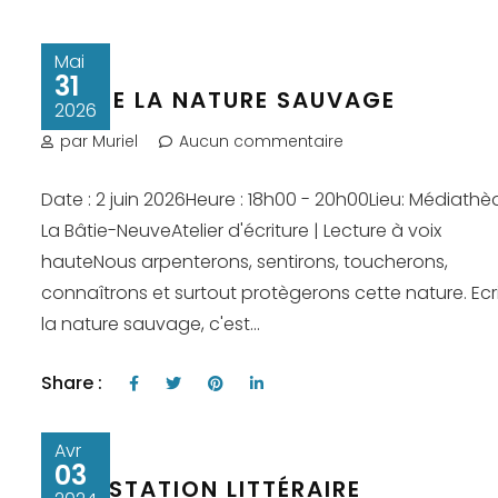
Mai
31
ECRIRE LA NATURE SAUVAGE
2026
par Muriel
Aucun commentaire
Date : 2 juin 2026Heure : 18h00 - 20h00Lieu: Médiath
La Bâtie-NeuveAtelier d'écriture | Lecture à voix
hauteNous arpenterons, sentirons, toucherons,
connaîtrons et surtout protègerons cette nature. Ecr
la nature sauvage, c'est...
Share :
Avr
03
DÉGUSTATION LITTÉRAIRE