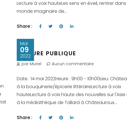
Lecture à voix hauteLes sens en éveil, rentrer dans
monde imaginaire de...
Share :
Mai
09
LECTURE PUBLIQUE
2022
par Muriel
Aucun commentaire
Date : 14 mai 2022Heure : 9h00 - 10h00Lieu: Châte
on
à la bouquinerie/épicerie littéraireLecture à voix
à
hauteLecture à voix haute des nouvelles sur l'Asie 
iat
à la médiathèque de Tallard à Châteauroux....
Share :