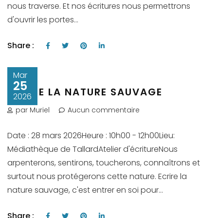
nous traverse. Et nos écritures nous permettrons
d'ouvrir les portes...
Share :
Mar
25
ECRIRE LA NATURE SAUVAGE
2026
par Muriel
Aucun commentaire
Date : 28 mars 2026Heure : 10h00 - 12h00Lieu:
Médiathèque de TallardAtelier d'écritureNous
arpenterons, sentirons, toucherons, connaîtrons et
surtout nous protégerons cette nature. Ecrire la
nature sauvage, c'est entrer en soi pour...
Share :