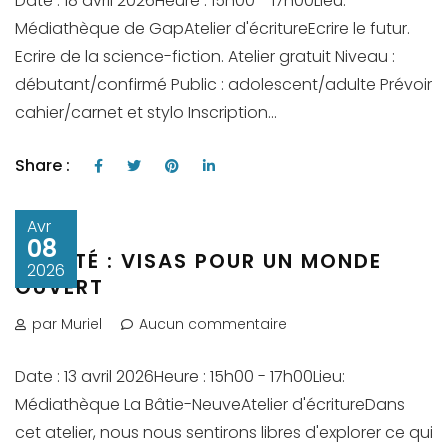
Date : 18 avril 2026Heure : 15h00 - 17h00Lieu:
Médiathèque de GapAtelier d'écritureEcrire le futur.
Ecrire de la science-fiction. Atelier gratuit Niveau :
débutant/confirmé Public : adolescent/adulte Prévoir
cahier/carnet et stylo Inscription...
Share :
Avr
08
LIBERTÉ : VISAS POUR UN MONDE
2026
OUVERT
par Muriel
Aucun commentaire
Date : 13 avril 2026Heure : 15h00 - 17h00Lieu:
Médiathèque La Bâtie-NeuveAtelier d'écritureDans
cet atelier, nous nous sentirons libres d'explorer ce qui