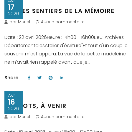
Avr
17
SUR LES SENTIERS DE LA MÉMOIRE
2026
par Muriel
Aucun commentaire
Date : 22 avril 2026Heure : 14h00 - 16h00Lieu: Archives
DépartementalesAtelier d'écriture"Et tout d'un coup le
souvenir m'est apparu. La vue de la petite madeleine
ne m'avait rien rappelé avant que je...
Share :
Avr
16
LES MOTS, À VENIR
2026
par Muriel
Aucun commentaire