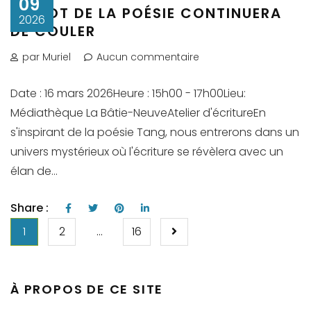
09
LE FLOT DE LA POÉSIE CONTINUERA
2026
DE COULER
par Muriel
Aucun commentaire
Date : 16 mars 2026Heure : 15h00 - 17h00Lieu:
Médiathèque La Bâtie-NeuveAtelier d'écritureEn
s'inspirant de la poésie Tang, nous entrerons dans un
univers mystérieux où l'écriture se révèlera avec un
élan de...
Share :
PAGINATION
1
2
…
16
DES
PUBLICATIONS
À PROPOS DE CE SITE