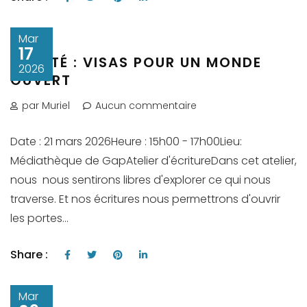
Mar
17
LIBERTÉ : VISAS POUR UN MONDE
2026
OUVERT
par Muriel
Aucun commentaire
Date : 21 mars 2026Heure : 15h00 - 17h00Lieu:
Médiathèque de GapAtelier d'écritureDans cet atelier,
nous nous sentirons libres d'explorer ce qui nous
traverse. Et nos écritures nous permettrons d'ouvrir
les portes...
Share :
Mar