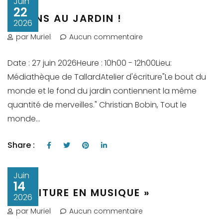
Juin
22
ALLONS AU JARDIN !
2026
par Muriel
Aucun commentaire
Date : 27 juin 2026Heure : 10h00 - 12h00Lieu:
Médiathèque de TallardAtelier d'écriture"Le bout du
monde et le fond du jardin contiennent la même
quantité de merveilles." Christian Bobin, Tout le
monde...
Share :
Juin
14
« ECRITURE EN MUSIQUE »
2026
par Muriel
Aucun commentaire